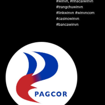
#winvn, #nhacaiwinvn
#trangchuwinvn
#linkwinvn #winvncom
#casinowinvn
#bancawinvn