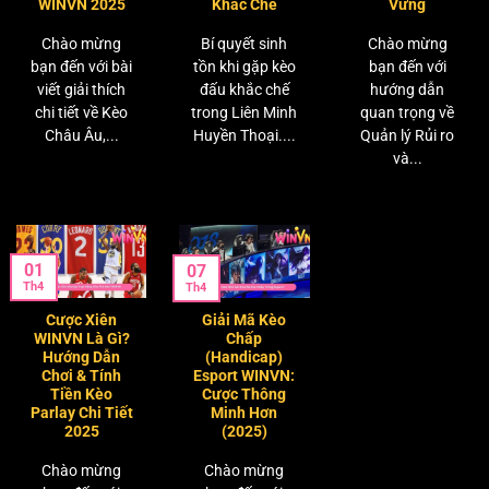
WINVN 2025
Khắc Chế
Vững
Chào mừng
Bí quyết sinh
Chào mừng
bạn đến với bài
tồn khi gặp kèo
bạn đến với
viết giải thích
đấu khắc chế
hướng dẫn
chi tiết về Kèo
trong Liên Minh
quan trọng về
Châu Âu,...
Huyền Thoại....
Quản lý Rủi ro
và...
01
07
Th4
Th4
Cược Xiên
Giải Mã Kèo
WINVN Là Gì?
Chấp
Hướng Dẫn
(Handicap)
Chơi & Tính
Esport WINVN:
Tiền Kèo
Cược Thông
Parlay Chi Tiết
Minh Hơn
2025
(2025)
Chào mừng
Chào mừng