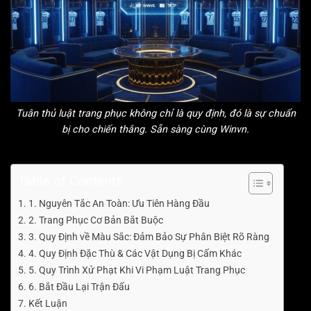
Tuân thủ luật trang phục không chỉ là quy định, đó là sự chuẩn
bị cho chiến thắng. Sẵn sàng cùng Winvn.
Table of Contents
1. Nguyên Tắc An Toàn: Ưu Tiên Hàng Đầu
2. Trang Phục Cơ Bản Bắt Buộc
3. Quy Định về Màu Sắc: Đảm Bảo Sự Phân Biệt Rõ Ràng
4. Quy Định Đặc Thù & Các Vật Dụng Bị Cấm Khác
5. Quy Trình Xử Phạt Khi Vi Phạm Luật Trang Phục
6. Bắt Đầu Lại Trận Đấu
Kết Luận