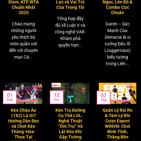
Slam, ATP, WTA
Lực và Vai Trò
Ngọc, Lên Đồ &
Chuẩn Nhất
Của Trọng Tài
Combo Cực
2025
Chuẩn
Tổng hợp đầy
Chào mừng
Garen – Sức
đủ về Luật V và
những người
Mạnh Của
công nghệ VAR.
yêu thích bộ
Demacia là vị
Khám phá
môn quần vợt
tướng Đấu Sĩ
quyền hạn...
đến với chuyên
(Juggernaut)
mục Cá...
biểu tượng
trong Liên...
01
12
07
Th4
Th1
Th4
Kèo Châu Âu
Kèo Trụ Đường
Quản Lý Rủi Ro
(1X2) Là Gì?
Cụ Thể LOL:
& Tâm Lý Khi
Hướng Dẫn Đọc
Nghệ Thuật
Cược Esport
và Chơi Kèo
“Ôm Trụ” Và
WINVN: Chơi
Thắng-Hòa-
Lật Kèo Khi
Bình Tĩnh,
Thua Tại
Gặp Tướng
Thắng Bền