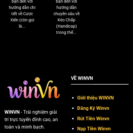
bạn đến với
bạn đến với
hướng dẫn chi
hướng dẫn
tiết về Cược
chuyên sâu về
Xiên (còn gọi
Kèo Chấp
là...
(Handicap)
trong thế...
VỀ WINVN
Giới thiệu WINVN
Đăng Ký Winvn
WINVN
- Trải nghiệm giải
Rút Tiền Winvn
trí trực tuyến đỉnh cao, an
toàn và minh bạch.
Nạp Tiền Winvn