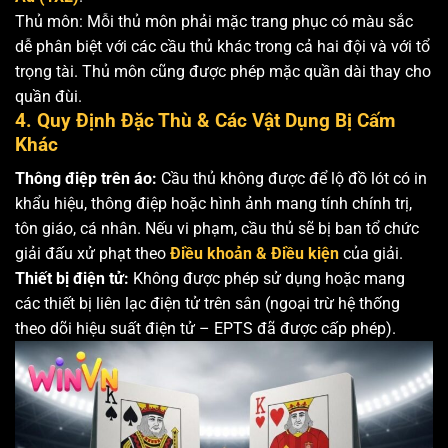
Thủ môn: Mỗi thủ môn phải mặc trang phục có màu sắc
dễ phân biệt với các cầu thủ khác trong cả hai đội và với tổ
trọng tài. Thủ môn cũng được phép mặc quần dài thay cho
quần đùi.
4. Quy Định Đặc Thù & Các Vật Dụng Bị Cấm
Khác
Thông điệp trên áo:
Cầu thủ không được để lộ đồ lót có in
khẩu hiệu, thông điệp hoặc hình ảnh mang tính chính trị,
tôn giáo, cá nhân. Nếu vi phạm, cầu thủ sẽ bị ban tổ chức
giải đấu xử phạt theo
Điều khoản & Điều kiện
của giải.
Thiết bị điện tử:
Không được phép sử dụng hoặc mang
các thiết bị liên lạc điện tử trên sân (ngoại trừ hệ thống
theo dõi hiệu suất điện tử – EPTS đã được cấp phép).