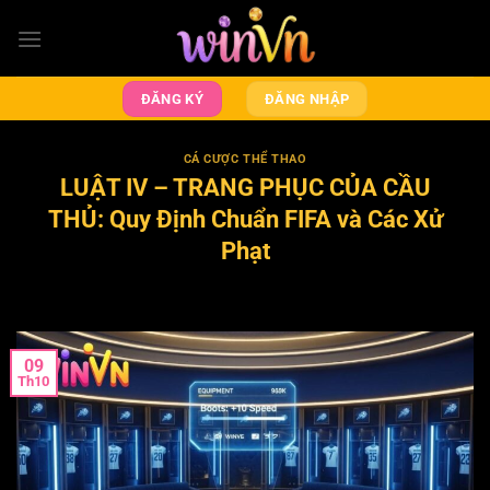
Bỏ
qua
nội
dung
ĐĂNG KÝ
ĐĂNG NHẬP
CÁ CƯỢC THỂ THAO
LUẬT IV – TRANG PHỤC CỦA CẦU
THỦ: Quy Định Chuẩn FIFA và Các Xử
Phạt
09
Th10