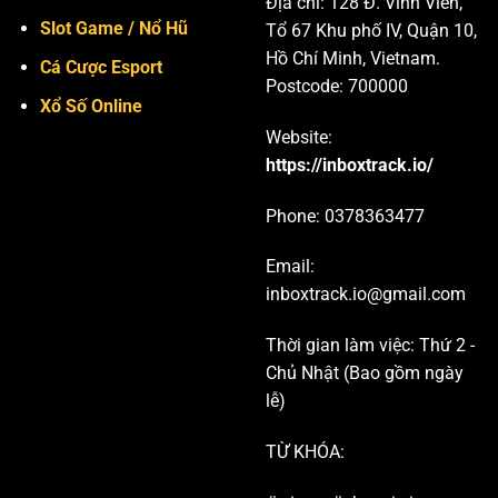
Địa chỉ:
128 Đ. Vĩnh Viễn,
Slot Game / Nổ Hũ
Tổ 67 Khu phố IV, Quận 10,
Hồ Chí Minh, Vietnam.
Cá Cược Esport
Postcode: 700000
Xổ Số Online
Website:
https://inboxtrack.io/
Phone: 0
378363477
Email:
inboxtrack.io@gmail.com
Thời gian làm việc: Thứ 2 -
Chủ Nhật (Bao gồm ngày
lễ)
TỪ KHÓA: